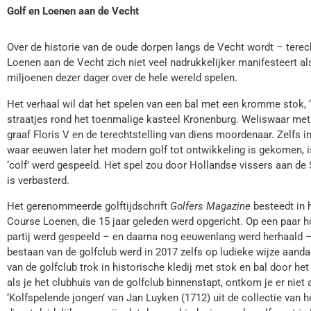
Golf en Loenen aan de Vecht
Over de historie van de oude dorpen langs de Vecht wordt – terec
Loenen aan de Vecht zich niet veel nadrukkelijker manifesteert als
miljoenen dezer dager over de hele wereld spelen.
Het verhaal wil dat het spelen van een bal met een kromme stok, ‘c
straatjes rond het toenmalige kasteel Kronenburg. Weliswaar met
graaf Floris V en de terechtstelling van diens moordenaar. Zelfs 
waar eeuwen later het modern golf tot ontwikkeling is ge­komen, i
‘colf’ werd gespeeld. Het spel zou door Hollandse vissers aan de Sch
is verbasterd.
Het gerenommeerde golftijdschrift
Golfers Magazine
besteedt in h
Course Loenen, die 15 jaar geleden werd opgericht. Op een paar ho
partij werd gespeeld – en daarna nog eeuwenlang werd herhaald – 
bestaan van de golfclub werd in 2017 zelfs op ludieke wijze aandac
van de golfclub trok in historische kledij met stok en bal door he
als je het clubhuis van de golfclub binnenstapt, ontkom je er nie
‘Kolfspelende jongen’ van Jan Luyken (1712) uit de collectie van 