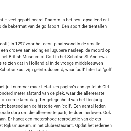
ht – veel gepubliceerd. Daarom is het best opvallend dat
 de bakermat van de golfsport. Een sport die tientallen
olf’, in 1297 voor het eerst plaatsvond in de smalle
 een droeve aanleiding en lugubere nasleep, de moord op
in het British Museum of Golf in het Schotse St Andrews,
s te zien dat in Holland al in de vroege middeleeuwen
otse kust zijn geïntro­duceerd, waar ‘colf’ later tot ‘golf’
et juli-nummer maar liefst zes pagina’s aan golfclub Old
nderd meter afstand van de plek, waar die allereerste
op derde kerstdag. Ter gelegenheid van het tienjarig
ht besteed aan de historie van ‘colf’. Een aantal leden
t oude dorp om die allereerste partij te doen herleven. Ook
t aan. Er hangt een metershoge reproductie van de ets
het Rijksmuseum, in het clubrestaurant. Opdat het iedereen