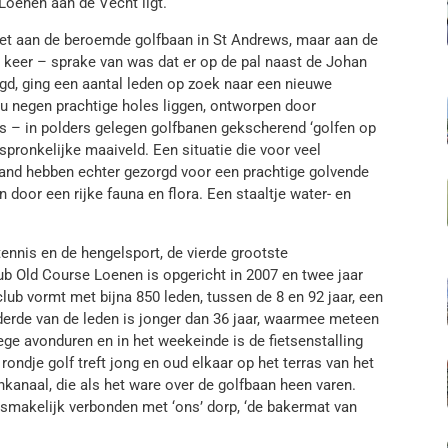
 Loenen aan de Vecht ligt.
iet aan de beroemde golfbaan in St Andrews, maar aan de
keer – sprake van was dat er op de pal naast de Johan
gd, ging een aantal leden op zoek naar een nieuwe
nu negen prachtige holes liggen, ontworpen door
ls – in polders gelegen golfbanen gekscherend ‘golfen op
spronkelijke maaiveld. Een situatie die voor veel
land hebben echter gezorgd voor een prachtige golvende
oor een rijke fauna en flora. Een staaltje water- en
tennis en de hengelsport, de vierde grootste
ub Old Course Loenen is opgericht in 2007 en twee jaar
club vormt met bijna 850 leden, tussen de 8 en 92 jaar, een
erde van de leden is jonger dan 36 jaar, waarmee meteen
ege avonduren en in het weekeinde is de fietsenstalling
ondje golf treft jong en oud elkaar op het terras van het
kanaal, die als het ware over de golfbaan heen varen.
osmakelijk verbonden met ‘ons’ dorp, ‘de bakermat van