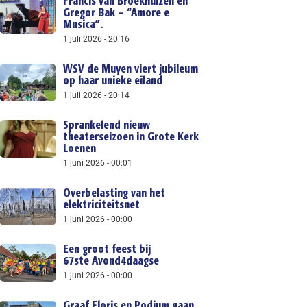
Francis van Broekhuizen en
Gregor Bak – “Amore e
Musica”.
1 juli 2026
20:16
WSV de Muyen viert jubileum
op haar unieke eiland
1 juli 2026
20:14
Sprankelend nieuw
theaterseizoen in Grote Kerk
Loenen
1 juni 2026
00:01
Overbelasting van het
elektriciteitsnet
1 juni 2026
00:00
Een groot feest bij
67ste Avond4daagse
1 juni 2026
00:00
Graaf Floris en Podium gaan