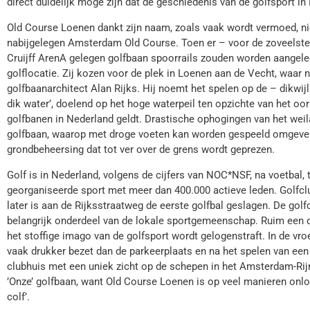
direct duidelijk moge zijn dat de geschiedenis van de golfsport in
Old Course Loenen dankt zijn naam, zoals vaak wordt vermoed, n
nabijgelegen Amsterdam Old Course. Toen er – voor de zoveelste 
Cruijff ArenA gele­gen golfbaan spoorrails zouden worden aangele
golflocatie. Zij kozen voor de plek in Loenen aan de Vecht, waar 
golfbaanarchitect Alan Rijks. Hij noemt het spelen op de – dikwij
dik water’, doelend op het hoge waterpeil ten opzichte van het oor
golfbanen in Nederland geldt. Drastische ophogingen van het wei
golfbaan, waarop met droge voeten kan worden gespeeld omgeven d
grondbeheersing dat tot ver over de grens wordt geprezen.
Golf is in Nederland, volgens de cijfers van NOC*NSF, na voetbal, 
georganiseerde sport met meer dan 400.000 actieve leden. Golfcl
later is aan de Rijksstraatweg de eerste golfbal geslagen. De golf
belangrijk onderdeel van de lokale sportgemeenschap. Ruim een d
het stoffige imago van de golfsport wordt gelogenstraft. In de vro
vaak drukker bezet dan de parkeerplaats en na het spelen van een r
clubhuis met een uniek zicht op de schepen in het Amsterdam-Rijn
’Onze’ golfbaan, want Old Course Loenen is op veel manieren onl
colf’.