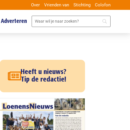
Over
Vrienden van
Stichting
Colofon
Adverteren
Heeft u nieuws?
Tip de redactie!