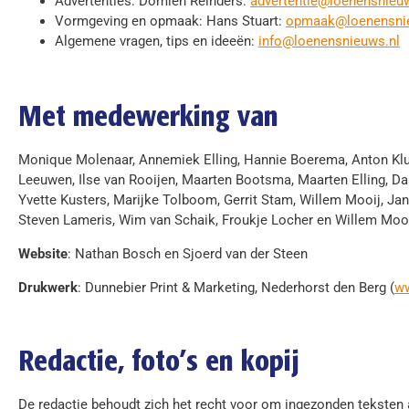
Advertenties: Domien Reinders:
advertentie@loenensnieuw
Vormgeving en opmaak: Hans Stuart:
opmaak@loenensni
Algemene vragen, tips en ideeën:
info@loenensnieuws.nl
Met medewerking van
Monique Molenaar, Annemiek Elling, Hannie Boerema, Anton Klu
Leeuwen, Ilse van Rooijen, Maarten Bootsma, Maarten Elling, D
Yvette Kusters, Marijke Tolboom, Gerrit Stam, Willem Mooij, Ja
Steven Lameris, Wim van Schaik, Froukje Locher en Willem Moo
Website
: Nathan Bosch en Sjoerd van der Steen
Drukwerk
: Dunnebier Print & Marketing, Nederhorst den Berg (
ww
Redactie, foto’s en kopij
De redactie behoudt zich het recht voor om ingezonden teksten a