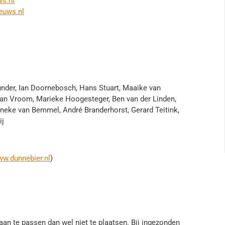
s.nl
euws.nl
nder, Ian Doornebosch, Hans Stuart, Maaike van
aan Vroom, Marieke Hoogesteger, Ben van der Linden,
nneke van Bemmel, André Branderhorst, Gerard Teitink,
ij
w.dunnebier.nl
)
an te passen dan wel niet te plaatsen. Bij ingezonden