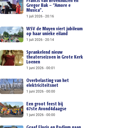
Francis van Broekhuizen en
Gregor Bak – “Amore e
Musica”.
1 juli 2026
20:16
WSV de Muyen viert jubileum
op haar unieke eiland
1 juli 2026
20:14
Sprankelend nieuw
theaterseizoen in Grote Kerk
Loenen
1 juni 2026
00:01
Overbelasting van het
elektriciteitsnet
1 juni 2026
00:00
Een groot feest bij
67ste Avond4daagse
1 juni 2026
00:00
Graaf Floris en Podium gaan