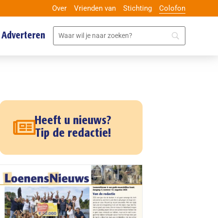
Over
Vrienden van
Stichting
Colofon
Adverteren
Heeft u nieuws?
Tip de redactie!