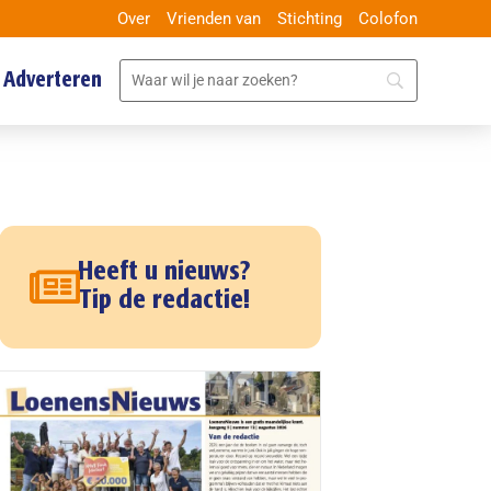
Over
Vrienden van
Stichting
Colofon
Adverteren
Heeft u nieuws?
Tip de redactie!