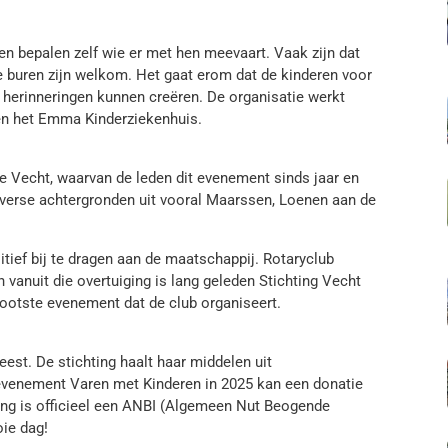
en bepalen zelf wie er met hen meevaart. Vaak zijn dat
e buren zijn welkom. Het gaat erom dat de kinderen voor
 herinneringen kunnen creëren. De organisatie werkt
en het Emma Kinderziekenhuis.
se Vecht, waarvan de leden dit evenement sinds jaar en
iverse achtergronden uit vooral Maarssen, Loenen aan de
tief bij te dragen aan de maatschappij. Rotaryclub
 vanuit die overtuiging is lang geleden Stichting Vecht
rootste evenement dat de club organiseert.
feest. De stichting haalt haar middelen uit
t evenement Varen met Kinderen in 2025 kan een donatie
ting is officieel een ANBI (Algemeen Nut Beogende
oie dag!