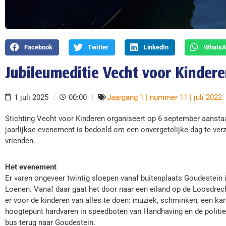
Facebook
Twitter
LinkedIn
Whats
Jubileumeditie Vecht voor Kinder
1 juli 2025
00:00
Jaargang 1 | nummer 11 | juli 2022
Stichting Vecht voor Kinderen organiseert op 6 september aanstaa
jaarlijkse evenement is bedoeld om een onvergetelijke dag te ver
vrienden.
Het evenement
Er varen ongeveer twintig sloepen vanaf buitenplaats Goudestein 
Loenen. Vanaf daar gaat het door naar een eiland op de Loosdrec
er voor de kinderen van alles te doen: muziek, schminken, een kari
hoogtepunt hardvaren in speedboten van Handhaving en de politie
bus terug naar Goudestein.