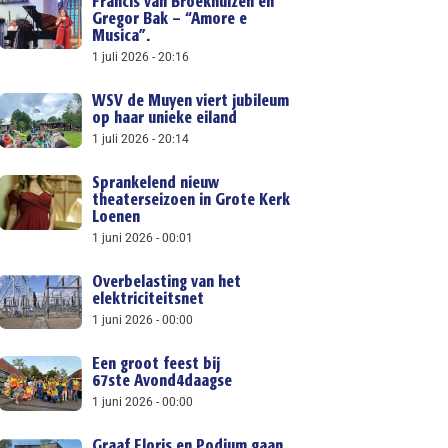
Francis van Broekhuizen en
Gregor Bak – “Amore e
Musica”.
1 juli 2026
20:16
WSV de Muyen viert jubileum
op haar unieke eiland
1 juli 2026
20:14
Sprankelend nieuw
theaterseizoen in Grote Kerk
Loenen
1 juni 2026
00:01
Overbelasting van het
elektriciteitsnet
1 juni 2026
00:00
Een groot feest bij
67ste Avond4daagse
1 juni 2026
00:00
Graaf Floris en Podium gaan