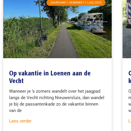
JAARGANG 1 | NUMMER 11 | JULI 2022
Op vakantie in Loenen aan de
Vecht
Wanneer je ’s zomers wandelt over het jaagpad
O
langs de Vecht richting Nieuwersluis, dan wandel
m
je bij de passantenkade zo de vakantie binnen
w
van de
w
Lees verder
L