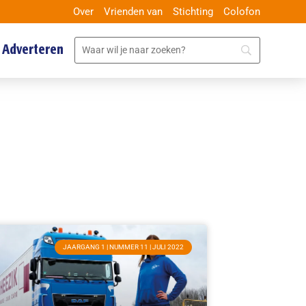
Over
Vrienden van
Stichting
Colofon
Adverteren
JAARGANG 1 | NUMMER 11 | JULI 2022