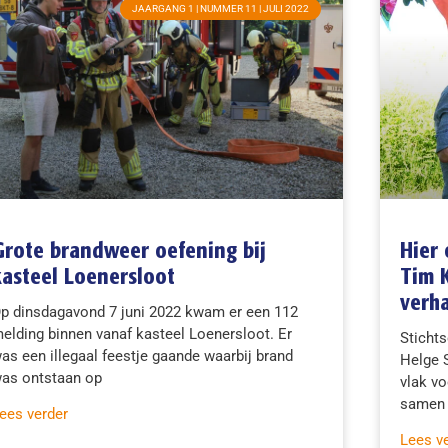
JAARGANG 1 | NUMMER 11 | JULI 2022
Grote brandweer oefening bij
Hier 
kasteel Loenersloot
Tim 
verha
p dinsdagavond 7 juni 2022 kwam er een 112
elding binnen vanaf kasteel Loenersloot. Er
Stichts
as een illegaal feestje gaande waarbij brand
Helge 
as ontstaan op
vlak vo
samen 
ees verder
Lees v