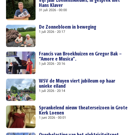
Vijf jaar LoenensNieuws; in gesprek met
Hans Klaver
31 juli 2026
00:00
De Zonnebloem in beweging
1 juli 2026
20:17
Francis van Broekhuizen en Gregor Bak –
“Amore e Musica”.
1 juli 2026
20:16
WSV de Muyen viert jubileum op haar
unieke eiland
1 juli 2026
20:14
Sprankelend nieuw theaterseizoen in Grote
Kerk Loenen
1 juni 2026
00:01