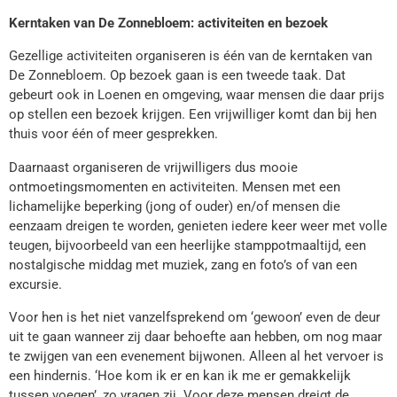
Kerntaken van De Zonnebloem: activiteiten en bezoek
Gezellige activiteiten organiseren is één van de kerntaken van
De Zonnebloem. Op bezoek gaan is een tweede taak. Dat
gebeurt ook in Loenen en omgeving, waar mensen die daar prijs
op stellen een bezoek krijgen. Een vrijwilliger komt dan bij hen
thuis voor één of meer gesprekken.
Daarnaast organiseren de vrijwilligers dus mooie
ontmoetingsmomenten en activiteiten. Mensen met een
lichamelijke beperking (jong of ouder) en/of mensen die
eenzaam dreigen te worden, genieten iedere keer weer met volle
teugen, bijvoorbeeld van een heerlijke stamppotmaaltijd, een
nostalgische middag met muziek, zang en foto’s of van een
excursie.
Voor hen is het niet vanzelfsprekend om ‘gewoon’ even de deur
uit te gaan wanneer zij daar behoefte aan hebben, om nog maar
te zwijgen van een evenement bijwonen. Alleen al het vervoer is
een hindernis. ‘Hoe kom ik er en kan ik me er gemakkelijk
tussen voegen’, zo vragen zij. Voor deze mensen dreigt de