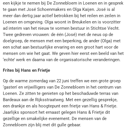
een kijkje te nemen bij De Zonnebloem in Loenen en in gesprek
te gaan met José Schoenmakers en Olga Kaijen. José is al
meer dan dertig jaar actief betrokken bij het reilen en zeilen in
Loenen en omgeving. Olga woont in Breukelen en is voorzitter
ad interim van het nieuw te vormen bestuur in Stichtse Vecht.
Twee gedreven vrouwen: de één (José) met de neus op de
doelgroep, de mensen met een beperking, de ander (Olga) met
een schat aan bestuurlijke ervaring en een groot hart voor de
mensen om wie het gaat. We geven hier eerst een beeld van het
‘echte’ werk en daarna van de organisatorische veranderingen.
Frites bij Hans en Frietje
Op de warme zomerdag van 22 juni treffen we een grote groep
‘gasten’ en vrijwilligers van De Zonnebloem in het centrum van
Loenen. Ze zitten te genieten op het beschaduwde terras van
Bardeaux aan de Rijksstraatweg. Met een gezellig gesprekje,
een drankje en als hoogtepunt een frietje van Hans & Frietje.
Jaarlijks sponsort het ernaast gelegen Hans & Frietje dit
gezellige en smakelijke evenement. De mensen van de
Zonnebloem zijn blij met dit gulle gebaar.