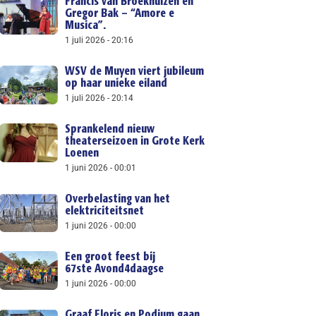
Francis van Broekhuizen en
Gregor Bak – “Amore e
Musica”.
1 juli 2026
20:16
WSV de Muyen viert jubileum
op haar unieke eiland
1 juli 2026
20:14
Sprankelend nieuw
theaterseizoen in Grote Kerk
Loenen
1 juni 2026
00:01
Overbelasting van het
elektriciteitsnet
1 juni 2026
00:00
Een groot feest bij
67ste Avond4daagse
1 juni 2026
00:00
Graaf Floris en Podium gaan