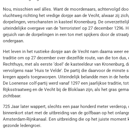
Nou, misschien wel álles. Want de moordenaars, achtervolgd door
vluchtweg richting het vredige dorpje aan de Vecht, alwaar zij zic
dorpelingen, verschansten in kasteel Kronenburg. De onverzetteli
uiteindelijke overgave van de ‘terroristen’ op 27 december 1296.
gejuich van de dorpelingen in een ton met spijkers door de straatje
ondergaan.
Het leven in het rustieke dorpje aan de Vecht nam daarna weer e
traditie om op 27 december over diezelfde route, van die ton dus,
Rechthuys, met als eerste ‘doel’ de kasteeldeur van Kronenburg, 
vervolgens naar ‘Huis te Velde’. De partij die daarvoor de minst
kregen appels toegeworpen. Uiteindelijk belandde men in de herbe
De Loenense colf-partij werd vanaf 1297 een jaarlijkse traditie, t
Rijksstraatweg en de Vecht bij de Bloklaan zijn, als het gras gem
zichtbaar.
725 Jaar later wappert, slechts een paar honderd meter verderop
binnenkort start met de uitbreiding van de golfbaan op het onlan
Amsterdam-Rijnkanaal. Een uitbreiding die op het juiste moment 
gezonde ledengroei.