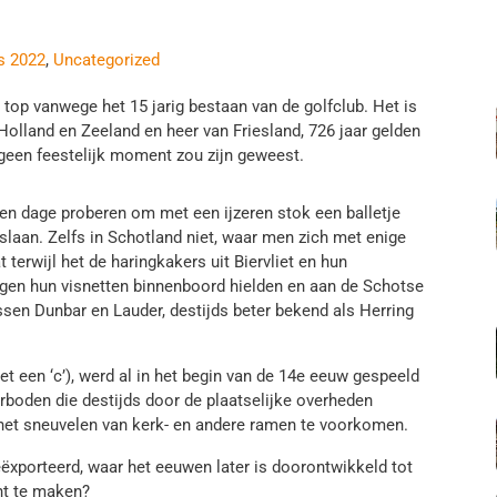
s 2022
,
Uncategorized
 top vanwege het 15 jarig bestaan van de golfclub. Het is
 Holland en Zeeland en heer van Friesland, 726 jaar gelden
geen feestelijk moment zou zijn geweest.
ten dage proberen om met een ijzeren stok een balletje
slaan. Zelfs in Schotland niet, waar men zich met enige
t terwijl het de haringkakers uit Biervliet en hun
gen hun visnetten binnenboord hielden en aan de Schotse
ssen Dunbar en Lauder, destijds beter bekend als Herring
et een ‘c’), werd al in het begin van de 14e eeuw gespeeld
erboden die destijds door de plaatselijke overheden
het sneuvelen van kerk- en andere ramen te voorkomen.
ëxporteerd, waar het eeuwen later is doorontwikkeld tot
ht te maken?