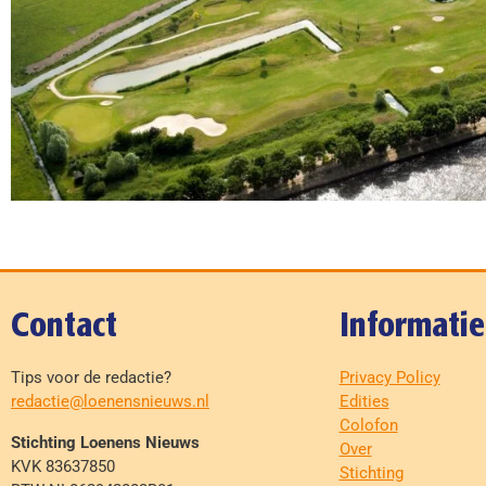
Contact
Informatie
Tips voor de redactie?
Privacy Policy
redactie@loenensnieuws.nl
Edities
Colofon
Stichting Loenens Nieuws
Over
KVK 83637850
Stichting