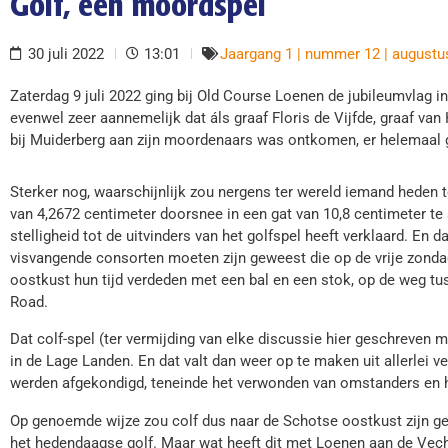
Golf, een moordspel
30 juli 2022
13:01
Jaargang 1 | nummer 12 | augustu
Zaterdag 9 juli 2022 ging bij Old Course Loenen de jubileumvlag in
evenwel zeer aannemelijk dat áls graaf Floris de Vijfde, graaf van
bij Muiderberg aan zijn moordenaars was ontkomen, er helemaal 
Sterker nog, waarschijnlijk zou nergens ter wereld iemand heden 
van 4,2672 centimeter doorsnee in een gat van 10,8 centimeter te 
stelligheid tot de uitvinders van het golfspel heeft verklaard. En da
visvangende consorten moeten zijn geweest die op de vrije zonda
oostkust hun tijd verdeden met een bal en een stok, op de weg tu
Road.
Dat colf-spel (ter vermijding van elke discussie hier geschreven m
in de Lage Landen. En dat valt dan weer op te maken uit allerlei v
werden afgekondigd, teneinde het verwonden van omstanders en 
Op genoemde wijze zou colf dus naar de Schotse oostkust zijn ge
het hedendaagse golf. Maar wat heeft dit met Loenen aan de Vec