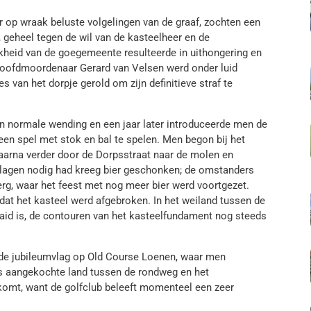
 op wraak beluste volgelingen van de graaf, zochten een
h, geheel tegen de wil van de kasteelheer en de
jkheid van de goegemeente resulteerde in uithongering en
 Hoofdmoordenaar Gerard van Velsen werd onder luid
s van het dorpje gerold om zijn definitieve straf te
en normale wending en een jaar later introduceerde men de
 een spel met stok en bal te spelen. Men begon bij het
daarna verder door de Dorpsstraat naar de molen en
e slagen nodig had kreeg bier geschonken; de omstanders
rg, waar het feest met nog meer bier werd voortgezet.
otdat het kasteel werd afgebroken. In het weiland tussen de
aaid is, de contouren van het kasteelfundament nog steeds
, de jubileumvlag op Old Course Loenen, waar men
gs aangekochte land tussen de rondweg en het
komt, want de golfclub beleeft momenteel een zeer