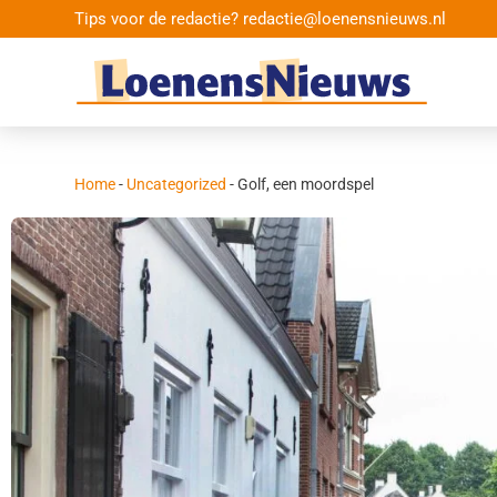
Tips voor de redactie? redactie@loenensnieuws.nl
Home
-
Uncategorized
-
Golf, een moordspel