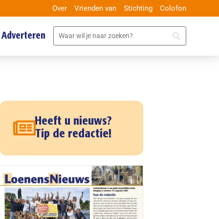
Over
Vrienden van
Stichting
Colofon
Adverteren
Heeft u nieuws?
Tip de redactie!