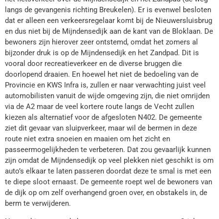
langs de gevangenis richting Breukelen). Er is evenwel besloten
dat er alleen een verkeersregelaar komt bij de Nieuwersluisbrug
en dus niet bij de Mijndensedijk aan de kant van de Bloklaan. De
bewoners zijn hierover zeer ontstemd, omdat het zomers al
bijzonder druk is op de Mijndensedijk en het Zandpad. Dit is
vooral door recreatieverkeer en de diverse bruggen die
doorlopend draaien. En hoewel het niet de bedoeling van de
Provincie en KWS Infra is, zullen er naar verwachting juist veel
automobilisten vanuit de wijde omgeving zijn, die niet omrijden
via de A2 maar de veel kortere route langs de Vecht zullen
kiezen als alternatief voor de afgesloten N402. De gemeente
ziet dit gevaar van sluipverkeer, maar wil de bermen in deze
route niet extra snoeien en maaien om het zicht en
passeermogelijkheden te verbeteren. Dat zou gevaarlijk kunnen
zijn omdat de Mijndensedijk op veel plekken niet geschikt is om
auto’s elkaar te laten passeren doordat deze te smal is met een
te diepe sloot ernaast. De gemeente roept wel de bewoners van
de dijk op om zelf overhangend groen over, en obstakels in, de
berm te verwijderen.