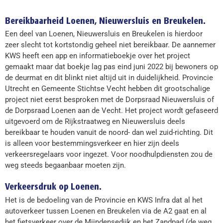
Bereikbaarheid Loenen, Nieuwersluis en Breukelen.
Een deel van Loenen, Nieuwersluis en Breukelen is hierdoor
zeer slecht tot kortstondig geheel niet bereikbaar. De aannemer
KWS heeft een app en informatieboekje over het project
gemaakt maar dat boekje lag pas eind juni 2022 bij bewoners op
de deurmat en dit blinkt niet altijd uit in duidelijkheid. Provincie
Utrecht en Gemeente Stichtse Vecht hebben dit grootschalige
project niet eerst besproken met de Dorpsraad Nieuwersluis of
de Dorpsraad Loenen aan de Vecht. Het project wordt gefaseerd
uitgevoerd om de Rijkstraatweg en Nieuwersluis deels
bereikbaar te houden vanuit de noord- dan wel zuid-richting. Dit
is alleen voor bestemmingsverkeer en hier zijn deels
verkeersregelaars voor ingezet. Voor noodhulpdiensten zou de
weg steeds begaanbaar moeten zijn.
Verkeersdruk op Loenen.
Het is de bedoeling van de Provincie en KWS Infra dat al het
autoverkeer tussen Loenen en Breukelen via de A2 gaat en al
het fietsverkeer over de Mijndensedijk en het Zandpad (de weg