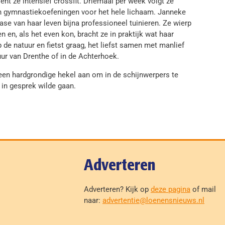
ent ze intensief crossfit. Driemaal per week volgt ze
an gymnastiekoefeningen voor het hele lichaam. Janneke
 fase van haar leven bijna professioneel tuinieren. Ze wierp
 en, als het even kon, bracht ze in praktijk wat haar
de natuur en fietst graag, het liefst samen met manlief
tuur van Drenthe of in de Achterhoek.
 een hardgrondige hekel aan om in de schijnwerpers te
in gesprek wilde gaan.
Adverteren
Adverteren? Kijk op
deze pagina
of mail
naar:
advertentie@loenensnieuws.nl