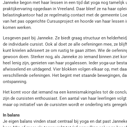
Janneke begon met haar lessen in een tijd dat yoga nog tamelijk u
praktijkervaring opgedaan in Vreeland. Daar bleef ze na haar ople
belastingkantoor had ze regelmatig contact met de gemeente Loe
van het pas opgerichte Cursusproject en hoorde van haar lessen i
komen werken.
Lesgeven past bij Janneke. Ze biedt graag structuur en helderheid,
de individuele cursist. Ook al doet ze alle oefeningen mee, ze blijf
kunt knielen adviseert ze om rustig te gaan zitten. Wie de oefeni
gewoon doen. Sterker nog, als Janneke zo iemand binnen ziet ko
heel lenig zijn, genieten van haar yogalessen. Ieder yoga-uur besta
afwisselend en uitdagend. Vier blokken volgen elkaar op, met daa
verschillende oefeningen. Het begint met staande bewegingen, dan 
ontspanning.
Het komt voor dat iemand na een kennismakingsles tot de conclus
zijn de cursisten enthousiast. Een aantal van haar leerlingen volgt 
maar op initiatief van de cursisten wordt er onderling iets gerege
In balans
Je eigen balans vinden staat centraal bij yoga en dat past Jannek