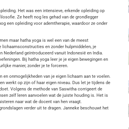
leiding. Het was een intensieve, erkende opleiding op
filosofie. Ze heeft nog les gehad van de grondlegger
k nog een opleiding voor ademtherapie, waardoor ze onder
ekomen maar hatha yoga is wel een van de meest
e lichaamsconstructies en zonder hulpmiddelen, je
in Nederland geïntroduceerd vanuit Indonesië en India.
efeningen. Bij hatha yoga leer je je eigen bewegingen en
lijke manier, zonder je te forceren.
en en onmogelijkheden van je eigen lichaam aan te voelen.
n werkt op zijn of haar eigen niveau. Dus let je tijdens de
et doet. Volgens de methode van Saswitha corrigeert de
ensen zelf leren aanvoelen wat de juiste houding is. Het is
uisteren naar wat de docent van hen vraagt.
 grondslagen verder uit te dragen. Janneke beschouwt het