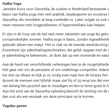
Hatha Yoga
Janneke koos voor Saswitha, de oudste in Nederland bestaande op
basis van hatha yoga met veel praktijk, wijsbegeerte en oosterse 
Saswitha, die inmiddels al lang overleden is. Later volgde ze oo
meer mensen met longproblemen of hyperventilatie kan helpen.
Er zijn in de loop van de tijd veel meer varianten van yoga bij g
oorspronkelijke vormen. Hatha yoga is basic, zonder ingewikkeld
gebruikt alleen een matje. Het is vlak na de tweede wereldoorlog 
Essentieel zijn ademhalingstechnieken, die gelijk opgaan met de o
je ademhaling te beheersen. Je doet dat op een vloeiende en natuur
Aan de hand van verschillende oefeningen leer je de mogelijkhed
Het gaat niet om de prestatie of om onderlinge competitie. Iederee
les niet op elkaar en kijk je zo nodig even naar hoe de lerares h
docent de mensen niet lijfelijk maar ziet hij of zij erop toe dat m
van belang hen positief aan te moedigen en hen te leren goed te l
Aan het eind van de Saswitha-opleiding belooft de leerling om de
dan ook als een erezaak om deze principes na te komen.
Yogales geven