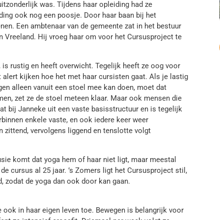
itzonderlijk was. Tijdens haar opleiding had ze
iding ook nog een poosje. Door haar baan bij het
nen. Een ambtenaar van de gemeente zat in het bestuur
n Vreeland. Hij vroeg haar om voor het Cursusproject te
 is rustig en heeft overwicht. Tegelijk heeft ze oog voor
t alert kijken hoe het met haar cursisten gaat. Als je lastig
ngen alleen vanuit een stoel mee kan doen, moet dat
men, zet ze de stoel meteen klaar. Maar ook mensen die
at bij Janneke uit een vaste basisstructuur en is tegelijk
rbinnen enkele vaste, en ook iedere keer weer
zittend, vervolgens liggend en tenslotte volgt
ie komt dat yoga hem of haar niet ligt, maar meestal
de cursus al 25 jaar. ’s Zomers ligt het Cursusproject stil,
ld, zodat de yoga dan ook door kan gaan.
e ook in haar eigen leven toe. Bewegen is belangrijk voor