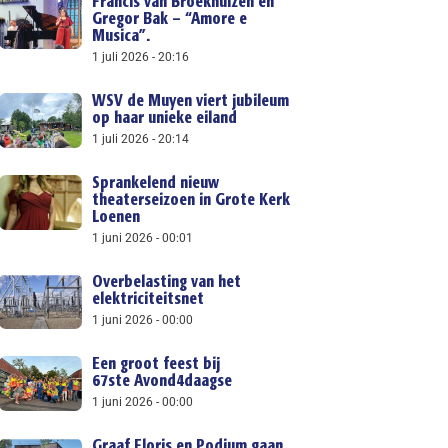
Francis van Broekhuizen en
Gregor Bak – “Amore e
Musica”.
1 juli 2026
20:16
WSV de Muyen viert jubileum
op haar unieke eiland
1 juli 2026
20:14
Sprankelend nieuw
theaterseizoen in Grote Kerk
Loenen
1 juni 2026
00:01
Overbelasting van het
elektriciteitsnet
1 juni 2026
00:00
Een groot feest bij
67ste Avond4daagse
1 juni 2026
00:00
Graaf Floris en Podium gaan