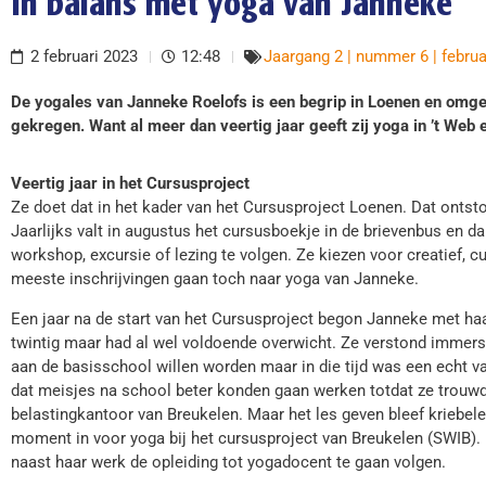
In balans met yoga van Janneke
2 februari 2023
12:48
Jaargang 2 | nummer 6 | februa
De yogales van Janneke Roelofs is een begrip in Loenen en omge
gekregen. Want al meer dan veertig jaar geeft zij yoga in ’t Web 
Veertig jaar in het Cursusproject
Ze doet dat in het kader van het Cursusproject Loenen. Dat ontsto
Jaarlijks valt in augustus het cursusboekje in de brievenbus en
workshop, excursie of lezing te volgen. Ze kiezen voor creatief, cu
meeste inschrijvingen gaan toch naar yoga van Janneke.
Een jaar na de start van het Cursusproject begon Janneke met ha
twintig maar had al wel voldoende overwicht. Ze verstond immers 
aan de basisschool willen worden maar in die tijd was een echt v
dat meisjes na school beter konden gaan werken totdat ze trouw
belastingkantoor van Breukelen. Maar het les geven bleef kriebel
moment in voor yoga bij het cursusproject van Breukelen (SWIB).
naast haar werk de opleiding tot yogadocent te gaan volgen.