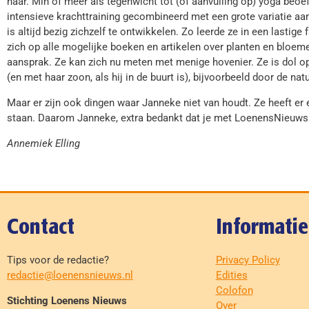
haar. Min of meer als tegenwicht tot (of aanvulling op) yoga beoef
intensieve krachttraining gecombineerd met een grote variatie a
is altijd bezig zichzelf te ontwikkelen. Zo leerde ze in een lastige
zich op alle mogelijke boeken en artikelen over planten en bloemen
aansprak. Ze kan zich nu meten met menige hovenier. Ze is dol op 
(en met haar zoon, als hij in de buurt is), bijvoorbeeld door de na
Maar er zijn ook dingen waar Janneke niet van houdt. Ze heeft er
staan. Daarom Janneke, extra bedankt dat je met LoenensNieuws 
Annemiek Elling
Contact
Informatie
Tips voor de redactie?
Privacy Policy
redactie@loenensnieuws.nl
Edities
Colofon
Stichting Loenens Nieuws
Over