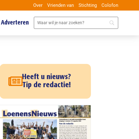
Over
Vrienden van
Stichting
Colofon
Adverteren
Heeft u nieuws?
Tip de redactie!