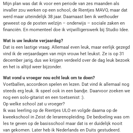
Mijn plan was dat ik voor een periode van zes maanden als
invaller zou werken op een school, de Rientjes MAVO, maar dat
werd maar uiteindelijk 38 jaar. Daarnaast ben ik wethouder
geweest op de posten welzijn – onderwijs – sociale zaken en
financiën. En momenteel doe ik vrijwilligerswerk bij Studio Idee.
Wat is uw leukste verjaardag?
Dat is een lastige vraag. Allemaal even leuk, maar eerlijk gezegd
vind ik de verjaardagen van mijn vrouw het leukst. Ze is op 31
december jarig, dus we krijgen verdeeld over de dag leuk bezoek
en het is altijd weer bijzonder.
Wat vond u vroeger nou echt leuk om te doen?
Voetballen, accordeon spelen en lezen. Dat vind ik allemaal nog
steeds erg leuk. Ik speel ook in een bandje. Daarvoor zoeken we
nog een solo-gitarist en een toetsenist :).
Op welke school zat u vroeger?
Ik was leerling op de Rientjes ULO en volgde daarna op de
kweekschool in Zeist de lerarenopleiding. De bedoeling was om
les te geven op de basisschool maar dat is er duidelijk nooit
van gekomen. Later heb ik Nederlands en Duits gestudeerd.