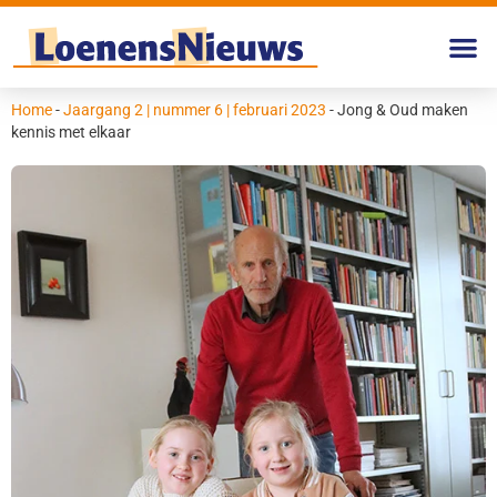
Home
-
Jaargang 2 | nummer 6 | februari 2023
-
Jong & Oud maken
kennis met elkaar