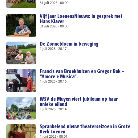
31 juli 2026
00:00
Vijf jaar LoenensNieuws; in gesprek met
Hans Klaver
31 juli 2026
00:00
De Zonnebloem in beweging
1 juli 2026
20:17
Francis van Broekhuizen en Gregor Bak –
“Amore e Musica”.
1 juli 2026
20:16
WSV de Muyen viert jubileum op haar
unieke eiland
1 juli 2026
20:14
Sprankelend nieuw theaterseizoen in Grote
Kerk Loenen
1 juni 2026
00:01