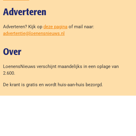
Adverteren
Adverteren? Kijk op
deze pagina
of mail naar:
advertentie@loenensnieuws.nl
Over
LoenensNieuws verschijnt maandelijks in een oplage van
2.600.
De krant is gratis en wordt huis-aan-huis bezorgd.
© Copyright Loenens Nieuws 2026 – Cover foto: Gerhard Hof
Made & hosted by: