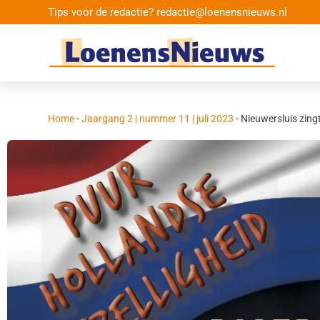
Tips voor de redactie? redactie@loenensnieuws.nl
Home
-
Jaargang 2 | nummer 11 | juli 2023
-
Nieuwersluis zing