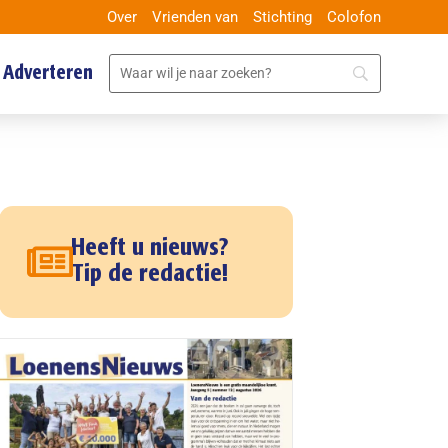
Over
Vrienden van
Stichting
Colofon
Adverteren
Heeft u nieuws?
Tip de redactie!