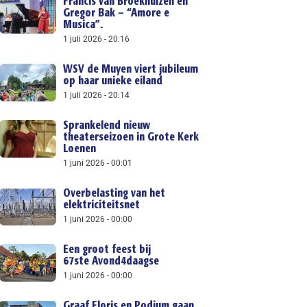
Francis van Broekhuizen en
Gregor Bak – “Amore e
Musica”.
1 juli 2026
20:16
WSV de Muyen viert jubileum
op haar unieke eiland
1 juli 2026
20:14
Sprankelend nieuw
theaterseizoen in Grote Kerk
Loenen
1 juni 2026
00:01
Overbelasting van het
elektriciteitsnet
1 juni 2026
00:00
Een groot feest bij
67ste Avond4daagse
1 juni 2026
00:00
Graaf Floris en Podium gaan