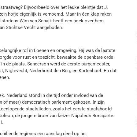
straatweg? Bijvoorbeeld over het leuke pleintje dat J.
zo’n hofje eigenlijk is vernoemd. Maar in éen klap raken
 historicus Wim van Schaik heeft een boek over hem
van Stichtse Vecht aangeboden.
elangrijke rol in Loenen en omgeving. Hij was de laatste
zorgde voor rust en toezicht, bewaakte de openbare orde
in de plaats. Sanderson werd de eerste burgemeester,
, Nigtevecht, Nederhorst den Berg en Kortenhoef. En dat
enen.
k. Nederland stond in die tijd onder invloed van de
in of meer) democratisch parlement gekozen. In zijn
eenlopende staatslieden, zoals het eerste staatshoofd
leon, de jongere broer van keizer Napoleon Bonaparte.
I.
chillende regimes een aanslag deed op het