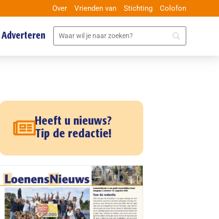
Over
Vrienden van
Stichting
Colofon
Adverteren
Heeft u nieuws?
Tip de redactie!