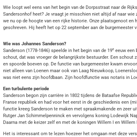
Wie loopt wel eens van het begin van de Dorpsstraat naar de Rijks
Sandersonhof heet? Je vraagt je misschien niet altijd af naar wie 
we nu op de hoogte van een rijke historie. Onze plaatsgenoot en
geschreven. Hij heeft het op 22 september aan de burgemeester 
Wie was Johannes Sanderson?
e
Sanderson (1778-1846) speelde in het begin van de 19
eeuw een b
schout, dat was vroeger de belangrijkste bestuurder. Een schout 
en spoorde boeven op. De functie van burgemeester kwam ervoor 
niet alleen van Loenen maar ook van Laag Nieuwkoop, Loenersloot
was niet eens zijn hoofdbaan. Zijn hoofdfunctie was notaris in Lo
Een turbulente periode
Sanderson begon zijn carrière in 1802 tijdens de Bataafse Republie
Franse republiek en had voor het eerst in de geschiedenis een (m
functie kreeg Sanderson te maken met spraakmakende en zeer uit
Rutger Jan Schimmelpenninck en vervolgens koning Lodewijk Napo
Daarna met de keizer zelf en met de koningen Willem I en Willem I
Het is interessant om te lezen hoezeer het omgaan met deze vers