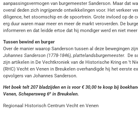
aanpassingsvermogen van burgemeester Sanderson. Maar dat was n
overal deden zich ingrijpende ontwikkelingen voor. Het verkeer v
diligence, het stoomschip en de spoortrein. Grote invloed op de
erg duur waren maar meer en meer de markt veroverden. De burger,
informeren en dat leidde ertoe dat hij mondiger werd en niet me
Tussen bewind en burger
Over de manier waarop Sanderson tussen al deze bewegingen zijn
Johannes Sanderson (1778-1846), plattelandsburgemeester.
De sc
zijn artikelen in De Vechtkroniek van de Historische Kring en ’t N
(RHC) Vecht en Venen in Breukelen overhandigde hij het eerste e
opvolgers van Johannes Sanderson.
Het boek telt 207 bladzijden en is voor € 30,00 te koop bij boekha
e
Venen, Schepersweg 6
in Breukelen.
Regionaal Historisch Centrum Vecht en Venen