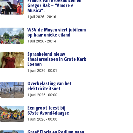
Francis van Broekhuizen en
Gregor Bak – “Amore e
Musica”.
1 juli 2026
20:16
WSV de Muyen viert jubileum
op haar unieke eiland
1 juli 2026
20:14
Sprankelend nieuw
theaterseizoen in Grote Kerk
Loenen
1 juni 2026
00:01
Overbelasting van het
elektriciteitsnet
1 juni 2026
00:00
Een groot feest bij
67ste Avond4daagse
1 juni 2026
00:00
Graaf Floris en Podium gaan