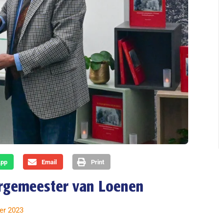
App
Email
Print
urgemeester van Loenen
er 2023