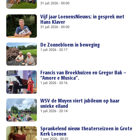
31 juli 2026
00:00
Vijf jaar LoenensNieuws; in gesprek met
Hans Klaver
31 juli 2026
00:00
De Zonnebloem in beweging
1 juli 2026
20:17
Francis van Broekhuizen en Gregor Bak –
“Amore e Musica”.
1 juli 2026
20:16
WSV de Muyen viert jubileum op haar
unieke eiland
1 juli 2026
20:14
Sprankelend nieuw theaterseizoen in Grote
Kerk Loenen
1 juni 2026
00:01