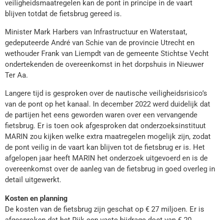
veiligheidsmaatregelen kan de pont in principe in de vaart
blijven totdat de fietsbrug gereed is.
Minister Mark Harbers van Infrastructuur en Waterstaat,
gedeputeerde André van Schie van de provincie Utrecht en
wethouder Frank van Liempdt van de gemeente Stichtse Vecht
ondertekenden de overeenkomst in het dorpshuis in Nieuwer
Ter Aa.
Langere tijd is gesproken over de nautische veiligheidsrisico’s
van de pont op het kanaal. In december 2022 werd duidelijk dat
de partijen het eens geworden waren over een vervangende
fietsbrug. Er is toen ook afgesproken dat onderzoeksinstituut
MARIN zou kijken welke extra maatregelen mogelijk zijn, zodat
de pont veilig in de vaart kan blijven tot de fietsbrug er is. Het
afgelopen jaar heeft MARIN het onderzoek uitgevoerd en is de
overeenkomst over de aanleg van de fietsbrug in goed overleg in
detail uitgewerkt.
Kosten en planning
De kosten van de fietsbrug zijn geschat op € 27 miljoen. Er is
afgesproken dat het Rijk een vaste bijdrage doet van € 20