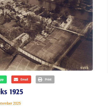
App
Email
Print
eks 1925
eptember 2025