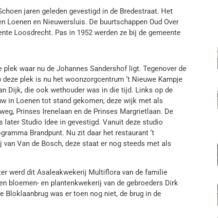
choen jaren geleden gevestigd in de Bredestraat. Het
pen Loenen en Nieuwersluis. De buurtschappen Oud Over
nte Loosdrecht. Pas in 1952 werden ze bij de gemeente
de plek waar nu de Johannes Sandershof ligt. Tegenover de
p deze plek is nu het woonzorgcentrum ‘t Nieuwe Kampje
n Dijk, die ook wethouder was in die tijd. Links op de
bouw in Loenen tot stand gekomen; deze wijk met als
weg, Prinses Irenelaan en de Prinses Margrietlaan. De
s later Studio Idee in gevestigd. Vanuit deze studio
ramma Brandpunt. Nu zit daar het restaurant ‘t
j van Van de Bosch, deze staat er nog steeds met als
er werd dit Asaleakwekerij Multiflora van de familie
een bloemen- en plantenkwekerij van de gebroeders Dirk
 Bloklaanbrug was er toen nog niet, de brug in de