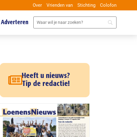
Over
Vrienden van
Stichting
Colofon
Adverteren
Heeft u nieuws?
Tip de redactie!