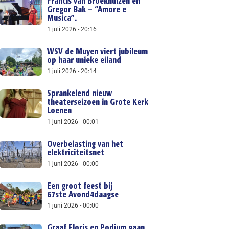
Francis van Broekhuizen en
Gregor Bak – “Amore e
Musica”.
1 juli 2026
20:16
WSV de Muyen viert jubileum
op haar unieke eiland
1 juli 2026
20:14
Sprankelend nieuw
theaterseizoen in Grote Kerk
Loenen
1 juni 2026
00:01
Overbelasting van het
elektriciteitsnet
1 juni 2026
00:00
Een groot feest bij
67ste Avond4daagse
1 juni 2026
00:00
Graaf Floris en Podium gaan