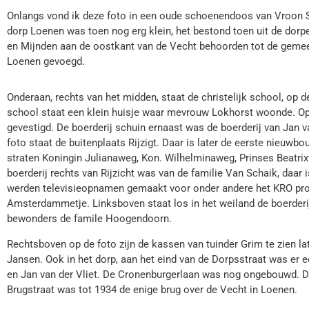
Onlangs vond ik deze foto in een oude schoenendoos van Vroon S
dorp Loenen was toen nog erg klein, het bestond toen uit de dor
en Mijnden aan de oostkant van de Vecht behoorden tot de gemee
Loenen gevoegd.
Onderaan, rechts van het midden, staat de christelijk school, op 
school staat een klein huisje waar mevrouw Lokhorst woonde. O
gevestigd. De boerderij schuin ernaast was de boerderij van Jan va
foto staat de buitenplaats Rijzigt. Daar is later de eerste nieuw
straten Koningin Julianaweg, Kon. Wilhelminaweg, Prinses Beatrix
boerderij rechts van Rijzicht was van de familie Van Schaik, daar i
werden televisieopnamen gemaakt voor onder andere het KRO prog
Amsterdammetje. Linksboven staat los in het weiland de boerderi
bewonders de famile Hoogendoorn.
Rechtsboven op de foto zijn de kassen van tuinder Grim te zien lat
Jansen. Ook in het dorp, aan het eind van de Dorpsstraat was er 
en Jan van der Vliet. De Cronenburgerlaan was nog ongebouwd. De
Brugstraat was tot 1934 de enige brug over de Vecht in Loenen.