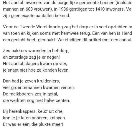
Het aantal inwoners van de burgerlijke gemeente Loenen (inclusie
mannen en 683 vrouwen), in 1936 gestegen tot 1410 inwoners. Va
zijn geen exacte aantallen bekend.
Voor de Tweede Wereldoorlog zag het dorp er in veel opzichten hee
van toen en kijken soms met heimwee terug. Een van hen is Hendri
een gedicht heeft gemaakt. We eindigen dit artikel met een aantal
Zes bakkers woonden in het dorp,
en zaterdags zag je er negen!
Het aantal slagers kwam op vier,
je snapt niet hoe ze konden leven.
Dan had je zeven kruideniers,
vier groentemannen kwamen venten.
De melkboeren, zes in getal,
die werkten nog met halve centen.
Bij herenkappers, keuz’ uit drie,
kon je je laten scheren, knippen.
Er was er één, die plukte meer!