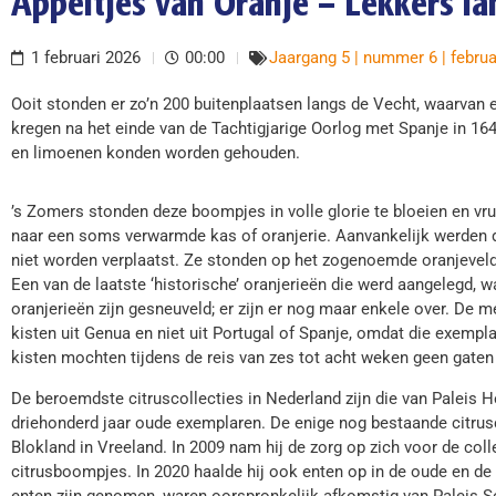
Appeltjes van Oranje – Lekkers la
1 februari 2026
00:00
Jaargang 5 | nummer 6 | februa
Ooit stonden er zo’n 200 buitenplaatsen langs de Vecht, waarvan er
kregen na het einde van de Tachtigjarige Oorlog met Spanje in 164
en limoenen konden worden gehouden.
’s Zomers stonden deze boompjes in volle glorie te bloeien en vruc
naar een soms verwarmde kas of oranjerie. Aanvankelijk werden 
niet worden verplaatst. Ze stonden op het zogenoemde oranjeveld.
Een van de laatste ‘historische’ oranjerieën die werd aangelegd, w
oranjerieën zijn gesneuveld; er zijn er nog maar enkele over. D
kisten uit Genua en niet uit Portugal of Spanje, omdat die exempl
kisten mochten tijdens de reis van zes tot acht weken geen gaten
De beroemdste citruscollecties in Nederland zijn die van Paleis 
driehonderd jaar oude exemplaren. De enige nog bestaande citrusc
Blokland in Vreeland. In 2009 nam hij de zorg op zich voor de coll
citrusboompjes. In 2020 haalde hij ook enten op in de oude en d
enten zijn genomen, waren oorspronkelijk afkomstig van Paleis S