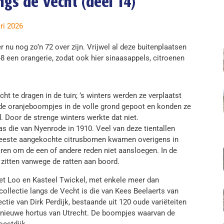
ngs de Vecht (deel 14)
ri 2026
 nu nog zo’n 72 over zijn. Vrijwel al deze buitenplaatsen
8 een orangerie, zodat ook hier sinaasappels, citroenen
ht te dragen in de tuin; ’s winters werden ze verplaatst
de oranjeboompjes in de volle grond gepoot en konden ze
 Door de strenge winters werkte dat niet.
as die van Nyenrode in 1910. Veel van deze tientallen
e meeste aangekochte citrusbomen kwamen overigens in
aren om de een of andere reden niet aansloegen. In de
 zitten vanwege de ratten aan boord.
Het Loo en Kasteel Twickel, met enkele meer dan
ollectie langs de Vecht is die van Kees Beelaerts van
ectie van Dirk Perdijk, bestaande uit 120 oude variëteiten
e nieuwe hortus van Utrecht. De boompjes waarvan de
oestdijk.