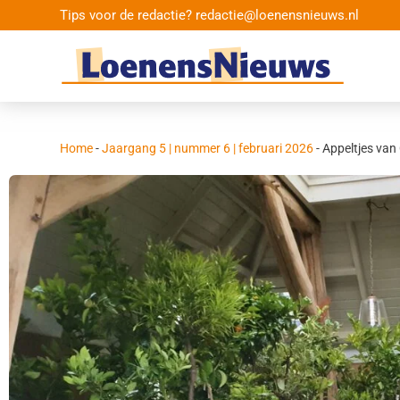
Tips voor de redactie? redactie@loenensnieuws.nl
Home
-
Jaargang 5 | nummer 6 | februari 2026
-
Appeltjes van 