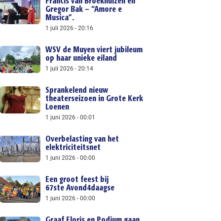
Francis van Broekhuizen en
Gregor Bak – “Amore e
Musica”.
1 juli 2026
20:16
WSV de Muyen viert jubileum
op haar unieke eiland
1 juli 2026
20:14
Sprankelend nieuw
theaterseizoen in Grote Kerk
Loenen
1 juni 2026
00:01
Overbelasting van het
elektriciteitsnet
1 juni 2026
00:00
Een groot feest bij
67ste Avond4daagse
1 juni 2026
00:00
Graaf Floris en Podium gaan