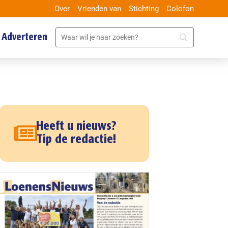
Over
Vrienden van
Stichting
Colofon
Adverteren
Heeft u nieuws?
Tip de redactie!