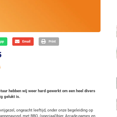
App
Email
Print
5
4
tuur hebben wij weer hard gewerkt om een heel divers
g gelukt is.
rijgezel, ongeacht leeftijd, onder onze begeleiding op
 mannenavond, met BBQ, (speciaal)bier, Arcade-games en