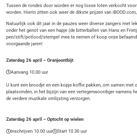
Tussen de rondes door worden er nog losse loten verkocht voor 
worden. Hierin zitten ook weer
de
dikste prijzen van iBOOD.com,
Natuurlijk ook dit jaar in de pauzes weer diverse zangers met 
onder het genot van een hapje (de bitterballen van Hans en Friet
pen/stift/potlood/stempel mee te nemen of koop onze befaamde B
voorgaande jaren!
Zaterdag 26 april – Oranjeontbijt
Aanvang 10.00 uur
U kunt een broodje en een kopje koffie pakken, om samen met o
plaatsvinden, in het bijzijn van een vertegenwoordiger namens 
de verdere muzikale omlijsting verzorgen.
Zaterdag 26 april – Optocht op wielen
Inschrijven 10.00 uur
Start 10.30 uur