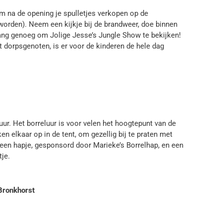
m na de opening je spulletjes verkopen op de
worden). Neem een kijkje bij de brandweer, doe binnen
 lang genoeg om Jolige Jesse’s Jungle Show te bekijken!
t dorpsgenoten, is er voor de kinderen de hele dag
uur. Het borreluur is voor velen het hoogtepunt van de
 elkaar op in de tent, om gezellig bij te praten met
een hapje, gesponsord door Marieke’s Borrelhap, en een
je.
Bronkhorst