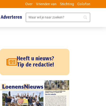
Over
Vrienden van
Stichting
Colofon
Adverteren
Heeft u nieuws?
Tip de redactie!