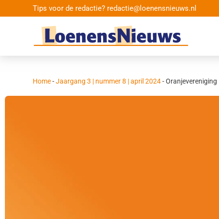
Tips voor de redactie? redactie@loenensnieuws.nl
Home
-
Jaargang 3 | nummer 8 | april 2024
-
Oranjeverenigin