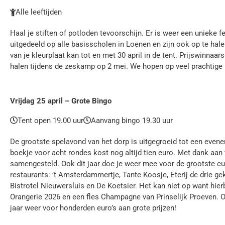
Alle leeftijden
Haal je stiften of potloden tevoorschijn. Er is weer een unieke
uitgedeeld op alle basisscholen in Loenen en zijn ook op te halen
van je kleurplaat kan tot en met 30 april in de tent. Prijswinnaa
halen tijdens de zeskamp op 2 mei. We hopen op veel prachtige 
Vrijdag 25 april – Grote Bingo
Tent open 19.00 uur
Aanvang bingo 19.30 uur
De grootste spelavond van het dorp is uitgegroeid tot een evene
boekje voor acht rondes kost nog altijd tien euro. Met dank aan
samengesteld. Ook dit jaar doe je weer mee voor de grootste culi
restaurants: ’t Amsterdammertje, Tante Koosje, Eterij de drie ge
Bistrotel Nieuwersluis en De Koetsier. Het kan niet op want hierb
Orangerie 2026 en een fles Champagne van Prinselijk Proeven. O
jaar weer voor honderden euro’s aan grote prijzen!