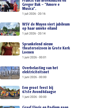
Francis van Broekhuizen en
Gregor Bak – “Amore e
Musica”.
1 juli 2026
20:16
WSV de Muyen viert jubileum
op haar unieke eiland
1 juli 2026
20:14
Sprankelend nieuw
theaterseizoen in Grote Kerk
Loenen
1 juni 2026
00:01
Overbelasting van het
elektriciteitsnet
1 juni 2026
00:00
Een groot feest bij
67ste Avond4daagse
1 juni 2026
00:00
Graaf Floris en Podium gaan