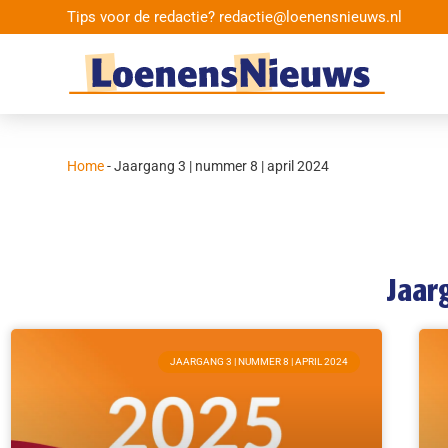
Tips voor de redactie? redactie@loenensnieuws.nl
Home
-
Jaargang 3 | nummer 8 | april 2024
Jaar
JAARGANG 3 | NUMMER 8 | APRIL 2024