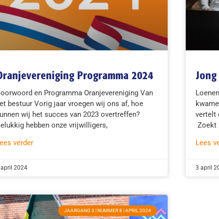
Oranjevereniging Programma 2024
Jong
oorwoord en Programma Oranjevereniging Van
Loenen
et bestuur Vorig jaar vroegen wij ons af, hoe
kwamen
unnen wij het succes van 2023 overtreffen?
vertelt
elukkig hebben onze vrijwilligers,
Zoekt 
ees verder
Lees v
 april 2024
3 april 
JAARGANG 3 | NUMMER 8 | APRIL 2024